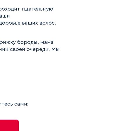
проходит тщательную
Наши
доровье ваших волос.
трижку бороды, мама
ании своей очереди. Мы
тесь сами: