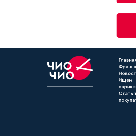
Главна
Франш
Новос
Ищем
парикм
Стать 
покупа