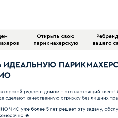
щем
Открыть свою
Ребрен
махеров
парикмахерскую
вашего с
льную парикмахерскую? Опы
Ь ИДЕАЛЬНУЮ ПАРИКМАХЕР
ИО
ахерской рядом с домом - это настоящий квест! 
где сделают качественную стрижку без лишних тра
ИО ЧИО уже более 5 лет решает эту задачу, обсл
жемесячно 🔥