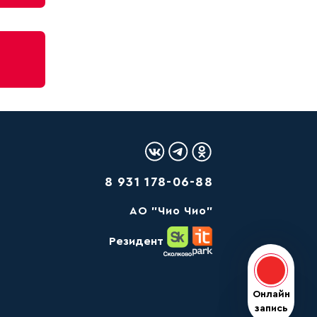
Логотип Вконтакте
Логотип Telegram
Логотип Одноклас
8 931 178-06-88
AО "Чио Чио"
Резидент
Онлайн з
Онлайн
запись