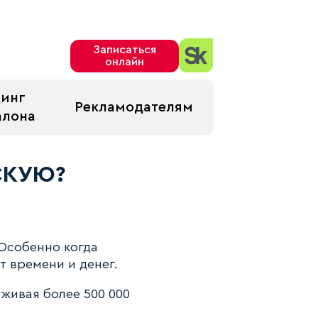
Записаться
онлайн
динг
Рекламодателям
алона
т ЧИО ЧИО
СКУЮ?
Особенно когда
т времени и денег.
уживая более 500 000