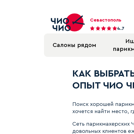
Севастополь
4.7
И
Салоны рядом
парик
Новость Как выбрать идеа
КАК ВЫБРАТ
ОПЫТ ЧИО Ч
Поиск хорошей парикм
хочется найти место, 
Сеть парикмахерских Ч
довольных клиентов е